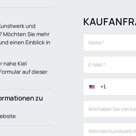
KAUFANFR
Kunstwerk und 
? Möchten Sie mehr 
nd einen Einblick in 
r nahe Kiel 
ormular auf dieser 
.
ormationen zu 
Wie haben Sie von Ka
Website